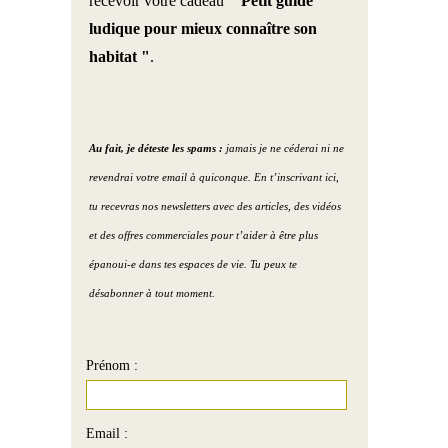
recevoir votre cadeau
" Petit guide
ludique pour mieux connaître son
habitat "
.
Au fait, je déteste les spams :
jamais je ne céderai ni ne
revendrai votre email à quiconque. En t’inscrivant ici,
tu recevras nos newsletters avec des articles, des vidéos
et des offres commerciales pour t’aider à être plus
épanoui-e dans tes espaces de vie. Tu peux te
désabonner à tout moment.
Prénom :
Email :