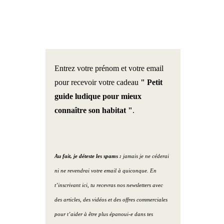
mp chromatique /
Portrait 1 : la maison de
S’amuser avec le ménage ! (
NTONE
Catherine
Podcast )
t
Portrait 2 : le magasin de
Optimiser ses espaces de
Entrez votre prénom et votre email
Julien
vie ( Podcast )
adère
pour recevoir votre cadeau
" Petit
Portrait 3 : Le gîte de Lucie
Etre serein avec le Linky du
guide ludique pour mieux
usé
et Daniel
voisin ? ( Podcast )
connaître son habitat "
.
nlight
Portrait 4 : La maison de
Trouver son futur lieu de
Clara et Nicolas
vie ( Podcast )
Chaux
Au fait, je déteste les spams :
jamais je ne céderai
ni ne revendrai votre email à quiconque. En
Portrait 5 : L’ hôtel de
L’abondance ( Podcast )
 – Lumen – Degré
Valérie
t’inscrivant ici, tu recevras nos newsletters avec
in – Oled
5 objets décoratifs pour
des articles, des vidéos et des offres commerciales
Portrait 6 : La maison de
activer les zones de vie (
pour t’aider à être plus épanoui-e dans tes
au Ciel