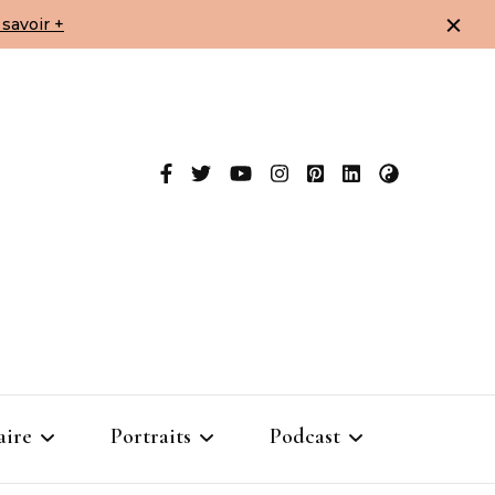
savoir +
aire
Portraits
Podcast