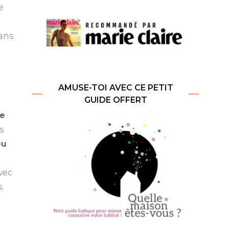
e
dans
AMUSE-TOI AVEC CE PETIT
GUIDE OFFERT
e
s
eu
vec
.