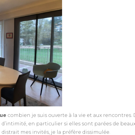
que
combien je suis ouverte à la vie et aux rencontres.
’intimité, en particulier si elles sont parées de beau
i distrait mes invités, je la préfère dissimulée.