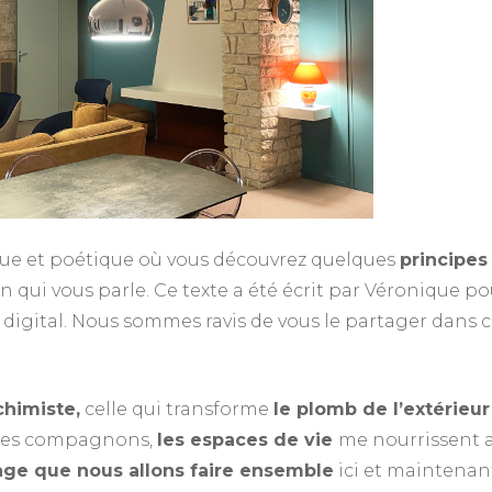
Niv
Nive
ique et poétique où vous découvrez quelques
principes
n qui vous parle. Ce texte a été écrit par Véronique po
digital. Nous sommes ravis de vous le partager dans c
chimiste,
celle qui transforme
le plomb de l’extérieur
 Mes compagnons,
les espaces de vie
me nourrissent 
yage que nous allons faire ensemble
ici et maintenant