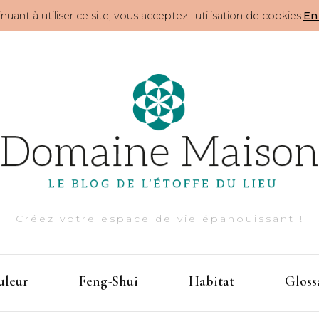
nuant à utiliser ce site, vous acceptez l'utilisation de cookies.
En 
Créez votre espace de vie épanouissant !
uleur
Feng-Shui
Habitat
Gloss