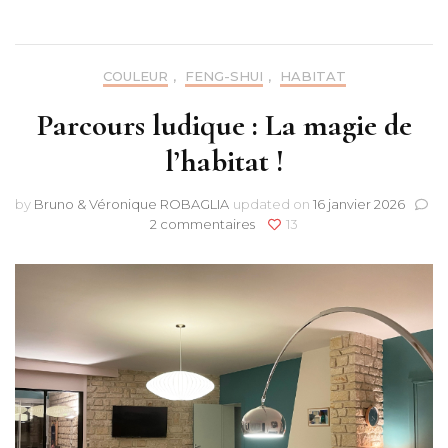
COULEUR
,
FENG-SHUI
,
HABITAT
Parcours ludique : La magie de
l’habitat !
by
Bruno & Véronique ROBAGLIA
updated on
16 janvier 2026
sur
2 commentaires
13
Parcours
ludique
:
La
magie
de
l’habitat
!