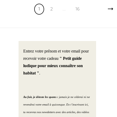
Pagination
Page
Page
Page
1
2
…
16
des
publications
Entrez votre prénom et votre email pour
recevoir votre cadeau
" Petit guide
ludique pour mieux connaître son
habitat "
.
Au fait, je déteste les spams :
jamais je ne céderai ni ne
revendrai votre email à quiconque. En t’inscrivant ici,
tu recevras nos newsletters avec des articles, des vidéos