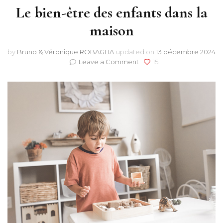
Le bien-être des enfants dans la
maison
by
Bruno & Véronique ROBAGLIA
updated on
13 décembre 2024
on
Leave a Comment
15
Le
bien-
être
des
enfants
dans
la
maison