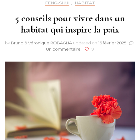
FENG-SHUI
,
HABITAT
5 conseils pour vivre dans un
habitat qui inspire la paix
by
Bruno & Véronique ROBAGLIA
updated on
16 février 2025
sur
Un commentaire
19
5
conseils
pour
vivre
dans
un
habitat
qui
inspire
la
paix