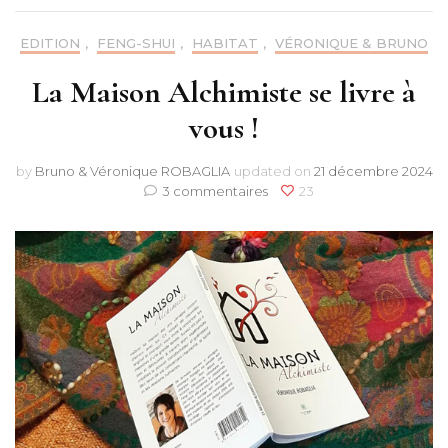
EDITION
,
FENG-SHUI
,
HABITAT
,
VÉRONIQUE & BRUNO
La Maison Alchimiste se livre à
vous !
by
Bruno & Véronique ROBAGLIA
updated on
21 décembre 2024
sur
3 commentaires
23
La
Maison
Alchimiste
se
livre
à
vous
!