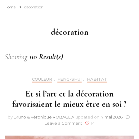
Home
décoration
décoration
Showing
110 Result(s)
COULEUR
,
FENG-SHUI
,
HABITAT
Et si l’art et la décoration
favorisaient le mieux être en soi ?
by
Bruno & Véronique ROBAGLIA
updated on
17 mai 2026
on
Leave a Comment
14
Et
si