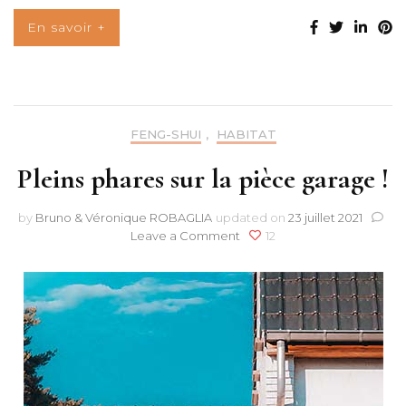
En savoir +
FENG-SHUI
,
HABITAT
Pleins phares sur la pièce garage !
by
Bruno & Véronique ROBAGLIA
updated on
23 juillet 2021
on
Leave a Comment
12
Pleins
phares
sur
la
pièce
garage
!