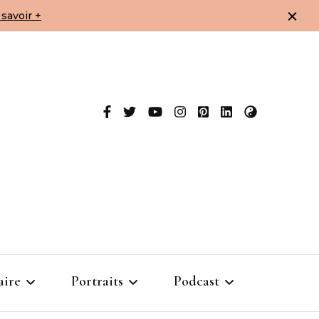
savoir +
aire
Portraits
Podcast