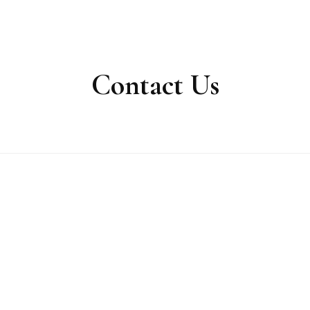
Cha
PA
Contact Us
Apla
Bay
Cér
Dow
La 
Lux
Kelv
Nive