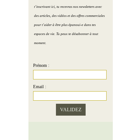
village de Claude et Sophie
Podcast )
t’inscrivant ici, tu recevras nos newsletters avec
eau Humain
Portrait 7 : Le show-room
Purifier la maison avec le
des articles, des vidéos et des offres commerciales
de Paul
sel de mer ( Podcast )
pour t’aider à être plus épanoui-e dans tes
au Terre
espaces de vie. Tu peux te désabonner à tout
Portrait 8 : La maison d’
Améliorer la zone santé (
moment.
Hélène
Podcast )
2 couleurs pour une
Prénom :
chambre propice à l’amour
( Podcast )
Email :
L’image de soi ( Podcast )
Vivre + d’amour par le Feng
Shui ( Podcast )