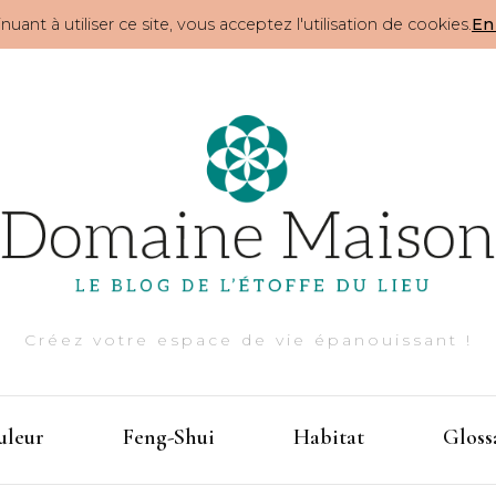
nuant à utiliser ce site, vous acceptez l'utilisation de cookies.
En 
Créez votre espace de vie épanouissant !
uleur
Feng-Shui
Habitat
Gloss