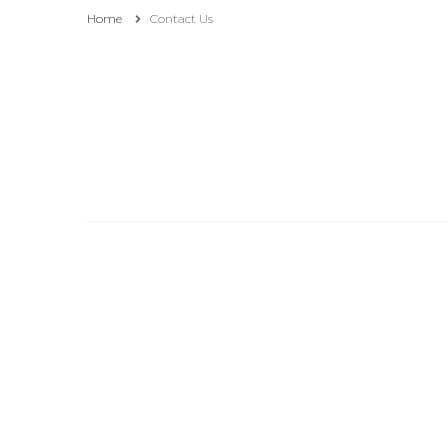
Home
Contact Us
Affiliation
Pourquoi consulter et
suivre ce blog ?