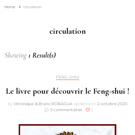
Home
circulation
circulation
Showing
1 Result(s)
FENG-SHUI
Le livre pour découvrir le Feng-shui !
by
Véronique & Bruno ROBAGLIA
updated on
2 octobre 2020
sur
3 commentaires
2
Le
livre
pour
découvrir