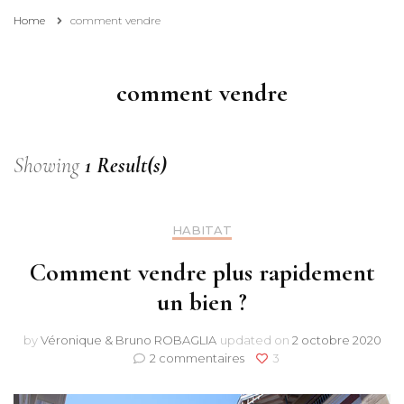
Home
comment vendre
comment vendre
Showing
1 Result(s)
HABITAT
Comment vendre plus rapidement
un bien ?
by
Véronique & Bruno ROBAGLIA
updated on
2 octobre 2020
sur
2 commentaires
3
Comment
vendre