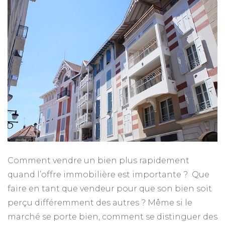
plus
rapidement
un
bien
?
Comment vendre un bien plus rapidement
quand l’offre immobilière est importante ? Que
faire en tant que vendeur pour que son bien soit
perçu différemment des autres ? Même si le
marché se porte bien, comment se distinguer des