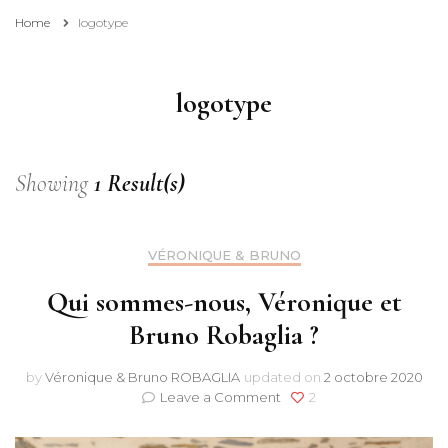
Home
logotype
logotype
Showing
1 Result(s)
VÉRONIQUE & BRUNO
Qui sommes-nous, Véronique et
Bruno Robaglia ?
by
Véronique & Bruno ROBAGLIA
updated on
2 octobre 2020
on
Leave a Comment
2
Qui
sommes-