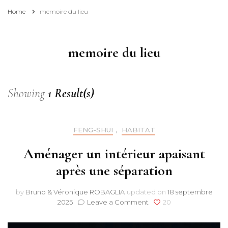
Home
memoire du lieu
memoire du lieu
Showing
1 Result(s)
FENG-SHUI
,
HABITAT
Aménager un intérieur apaisant
après une séparation
by
Bruno & Véronique ROBAGLIA
updated on
18 septembre
on
2025
Leave a Comment
20
Aménager
un