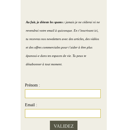
Au fait, je déteste les spams :
jamais je ne céderai ni ne
revendrai votre email à quiconque. En t’inscrivant ici,
tu recevras nos newsletters avec des articles, des vidéos
et des offres commerciales pour t’aider à être plus
épanoui-e dans tes espaces de vie. Tu peux te
désabonner à tout moment.
Prénom :
Email :