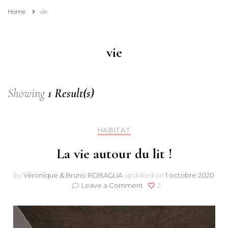
Home
vie
vie
Showing
1 Result(s)
HABITAT
La vie autour du lit !
by
Véronique & Bruno ROBAGLIA
updated on
1 octobre 2020
on
Leave a Comment
2
La
vie
autour
du