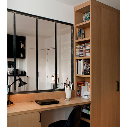
volume
pour
des
espaces
optimisés
!