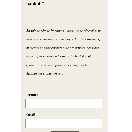
habitat "
.
Au fait, je déteste les spams :
jamais je ne céderai ni ne
revendrai votre email à quiconque. En t’inscrivant ici,
tu recevras nos newsletters avec des articles, des vidéos
et des offres commerciales pour t’aider à être plus
épanoui-e dans tes espaces de vie. Tu peux te
désabonner à tout moment.
Prénom :
Email :