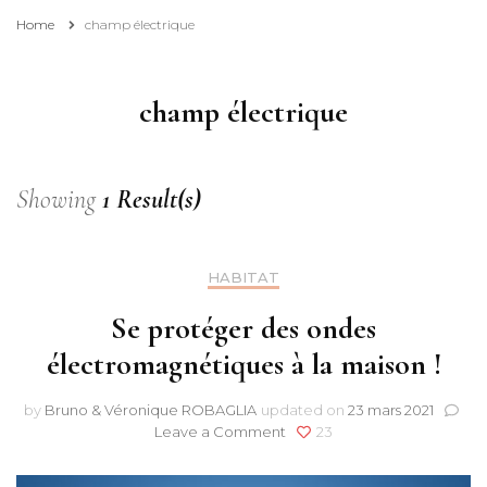
Home
champ électrique
champ électrique
Showing
1 Result(s)
HABITAT
Se protéger des ondes
électromagnétiques à la maison !
by
Bruno & Véronique ROBAGLIA
updated on
23 mars 2021
on
Leave a Comment
23
Se
protéger