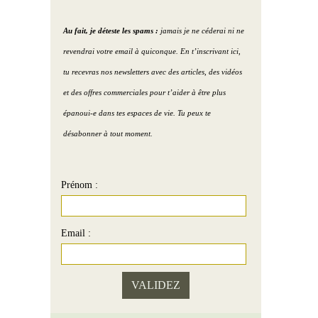
Au fait, je déteste les spams :
jamais je ne céderai ni ne
revendrai votre email à quiconque. En t’inscrivant ici,
tu recevras nos newsletters avec des articles, des vidéos
et des offres commerciales pour t’aider à être plus
épanoui-e dans tes espaces de vie. Tu peux te
désabonner à tout moment.
Prénom :
Email :