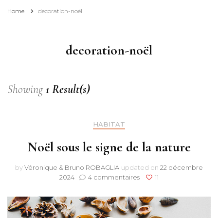
Home
decoration-noël
decoration-noël
Showing
1 Result(s)
HABITAT
Noël sous le signe de la nature
by
Véronique & Bruno ROBAGLIA
updated on
22 décembre
sur
2024
4 commentaires
11
Noël
sous
le
signe