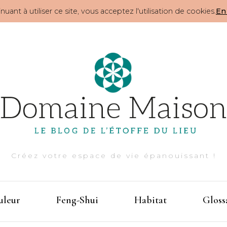
nuant à utiliser ce site, vous acceptez l'utilisation de cookies.
En 
Créez votre espace de vie épanouissant !
uleur
Feng-Shui
Habitat
Gloss