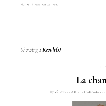
Home
epanouissement
Affiliation
Pourquoi consulter et
suivre ce blog ?
Showing
1 Result(s)
FE
La cha
by
Véronique & Bruno ROBAGLIA
up