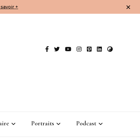
savoir +
aire
Portraits
Podcast