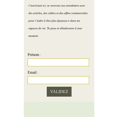
village de Claude et Sophie
Podcast )
t’inscrivant ici, tu recevras nos newsletters avec
eau Humain
Portrait 7 : Le show-room
Purifier la maison avec le
des articles, des vidéos et des offres commerciales
de Paul
sel de mer ( Podcast )
pour t’aider à être plus épanoui-e dans tes
au Terre
espaces de vie. Tu peux te désabonner à tout
Portrait 8 : La maison d’
Améliorer la zone santé (
moment.
Hélène
Podcast )
2 couleurs pour une
Prénom :
chambre propice à l’amour
( Podcast )
Email :
L’image de soi ( Podcast )
Vivre + d’amour par le Feng
Shui ( Podcast )