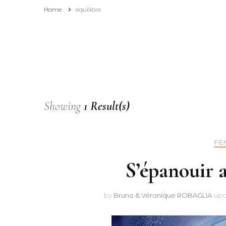
Home
équilibre
Affiliation
Pourquoi consulter et
suivre ce blog ?
Showing
1 Result(s)
FE
S’épanouir a
by
Bruno & Véronique ROBAGLIA
upd