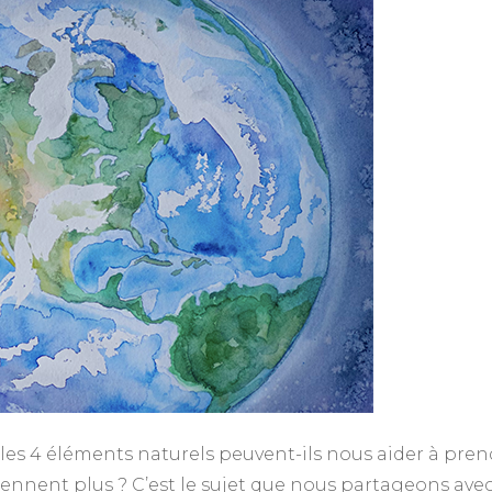
4
Niv
éléments
!
Nive
les 4 éléments naturels peuvent-ils nous aider à pren
ennent plus ? C’est le sujet que nous partageons ave