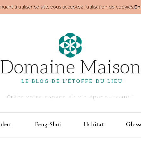
nuant à utiliser ce site, vous acceptez l'utilisation de cookies.
En 
Créez votre espace de vie épanouissant !
uleur
Feng-Shui
Habitat
Gloss