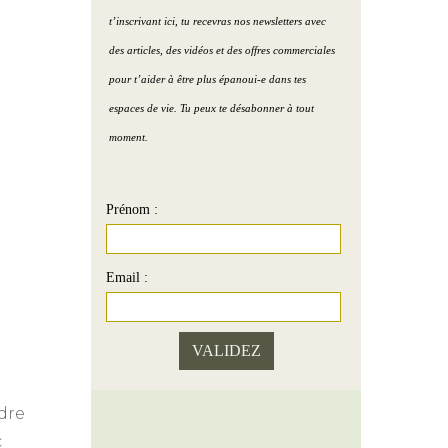
village de Claude et Sophie
Podcast )
t’inscrivant ici, tu recevras nos newsletters avec
eau Humain
Portrait 7 : Le show-room
Purifier la maison avec le
des articles, des vidéos et des offres commerciales
de Paul
sel de mer ( Podcast )
pour t’aider à être plus épanoui-e dans tes
au Terre
espaces de vie. Tu peux te désabonner à tout
Portrait 8 : La maison d’
Améliorer la zone santé (
moment.
Hélène
Podcast )
2 couleurs pour une
Prénom :
chambre propice à l’amour
( Podcast )
Email :
L’image de soi ( Podcast )
Vivre + d’amour par le Feng
Shui ( Podcast )
dre
c