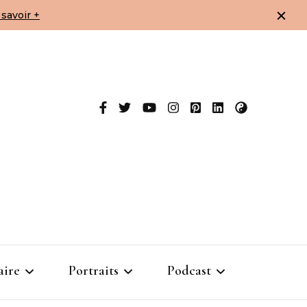
savoir +
aire
Portraits
Podcast