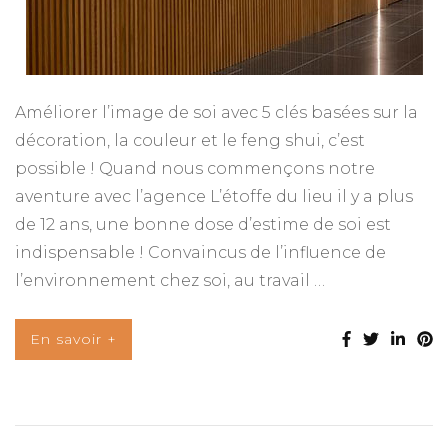
Améliorer l’image de soi avec 5 clés basées sur la
décoration, la couleur et le feng shui, c’est
possible ! Quand nous commençons notre
aventure avec l’agence L’étoffe du lieu il y a plus
de 12 ans, une bonne dose d’estime de soi est
indispensable ! Convaincus de l’influence de
l’environnement chez soi, au travail …
En savoir +