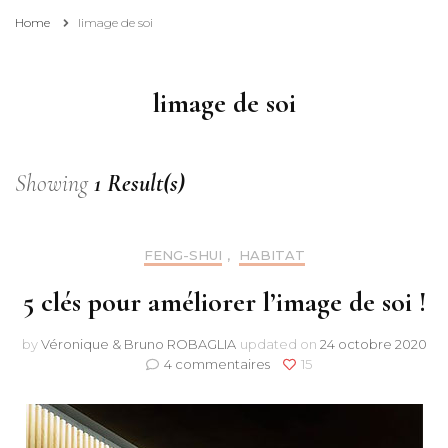
Home
limage de soi
limage de soi
Showing
1 Result(s)
FENG-SHUI
,
HABITAT
5 clés pour améliorer l’image de soi !
by
Véronique & Bruno ROBAGLIA
updated on
24 octobre 2020
sur
4 commentaires
15
5
clés
pour
améliorer