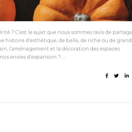
rité ? C’est le sujet que nous sommes ravis de partag
une histoire d’esthétique, de belle, de riche ou de gran
ain, l’aménagement et la décoration des espaces
 nos envies d’expansion ? …