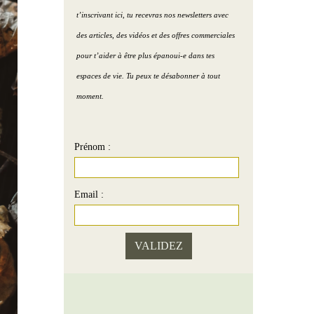
village de Claude et Sophie
Podcast )
t’inscrivant ici, tu recevras nos newsletters avec
eau Humain
Portrait 7 : Le show-room
Purifier la maison avec le
des articles, des vidéos et des offres commerciales
de Paul
sel de mer ( Podcast )
pour t’aider à être plus épanoui-e dans tes
au Terre
espaces de vie. Tu peux te désabonner à tout
Portrait 8 : La maison d’
Améliorer la zone santé (
moment.
Hélène
Podcast )
2 couleurs pour une
Prénom :
chambre propice à l’amour
( Podcast )
Email :
L’image de soi ( Podcast )
Vivre + d’amour par le Feng
Shui ( Podcast )