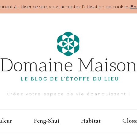
nuant à utiliser ce site, vous acceptez l'utilisation de cookies.
En 
Créez votre espace de vie épanouissant !
uleur
Feng-Shui
Habitat
Gloss