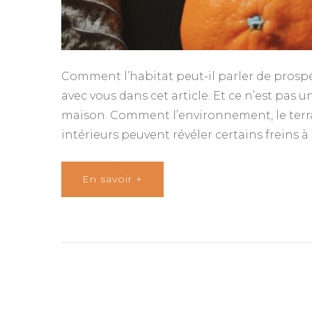
Comment l’habitat peut-il parler de prospé
avec vous dans cet article. Et ce n’est pas 
maison. Comment l’environnement, le terr
intérieurs peuvent révéler certains freins à
En savoir +