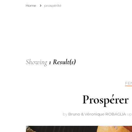
Home
prospérité
Affiliation
Pourquoi consulter et
suivre ce blog ?
Showing
1 Result(s)
FE
Prospérer 
by
Bruno & Véronique ROBAGLIA
up