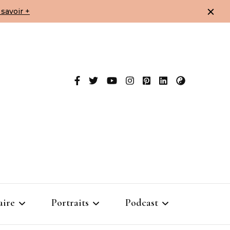
savoir +
aire
Portraits
Podcast