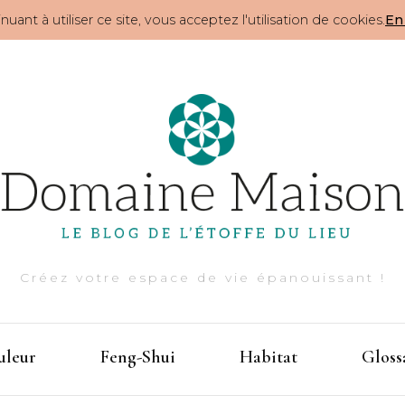
nuant à utiliser ce site, vous acceptez l'utilisation de cookies.
En 
Créez votre espace de vie épanouissant !
uleur
Feng-Shui
Habitat
Gloss