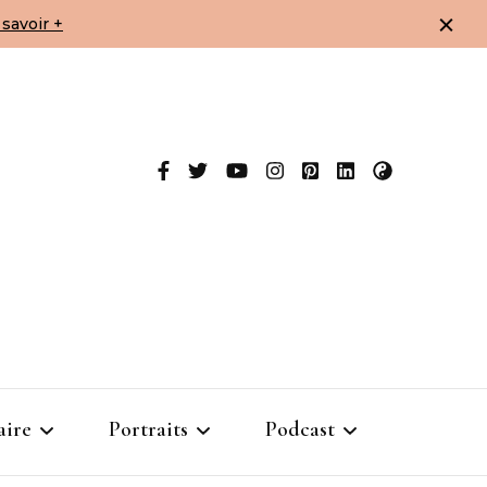
savoir +
aire
Portraits
Podcast