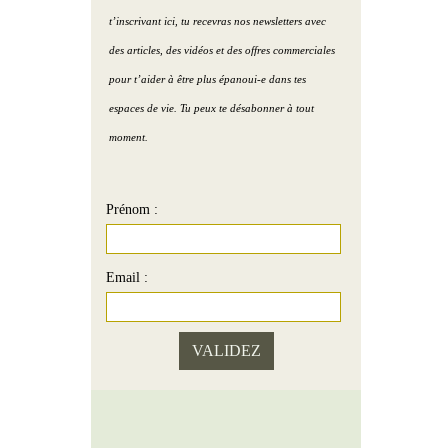
village de Claude et Sophie
Podcast )
t’inscrivant ici, tu recevras nos newsletters avec
eau Humain
Portrait 7 : Le show-room
Purifier la maison avec le
des articles, des vidéos et des offres commerciales
de Paul
sel de mer ( Podcast )
pour t’aider à être plus épanoui-e dans tes
au Terre
espaces de vie. Tu peux te désabonner à tout
Portrait 8 : La maison d’
Améliorer la zone santé (
moment.
Hélène
Podcast )
2 couleurs pour une
Prénom :
chambre propice à l’amour
( Podcast )
Email :
L’image de soi ( Podcast )
Vivre + d’amour par le Feng
Shui ( Podcast )