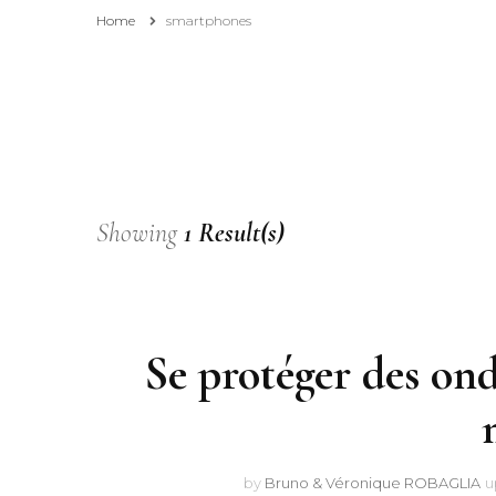
Home
smartphones
Affiliation
Pourquoi consulter et
suivre ce blog ?
Showing
1 Result(s)
Se protéger des ond
by
Bruno & Véronique ROBAGLIA
u