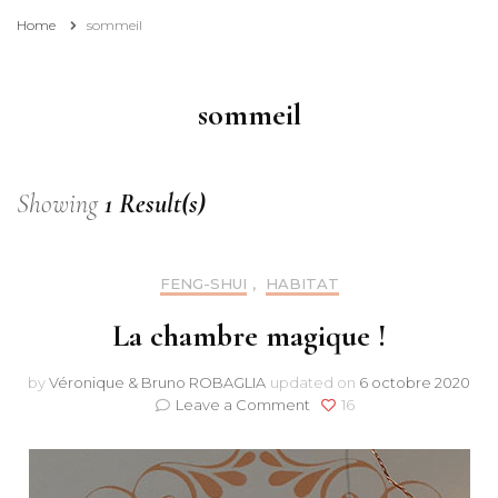
Home
sommeil
sommeil
Showing
1 Result(s)
FENG-SHUI
,
HABITAT
La chambre magique !
by
Véronique & Bruno ROBAGLIA
updated on
6 octobre 2020
on
Leave a Comment
16
La
chambre
magique
!