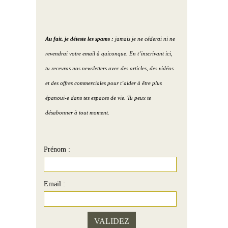
Au fait, je déteste les spams :
jamais je ne céderai ni ne
revendrai votre email à quiconque. En t’inscrivant ici,
tu recevras nos newsletters avec des articles, des vidéos
et des offres commerciales pour t’aider à être plus
épanoui-e dans tes espaces de vie. Tu peux te
désabonner à tout moment.
Prénom :
Email :