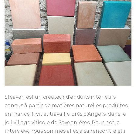
Steaven,
créateur
d’enduits
intérieurs
couleur
nature
!
Steaven est un créateur d’enduits intérieurs
conçus à partir de matières naturelles produites
en France. Il vit et travaille près d’Angers, dans le
joli village viticole de Savennières. Pour notre
interview, nous sommes allés à sa rencontre et il