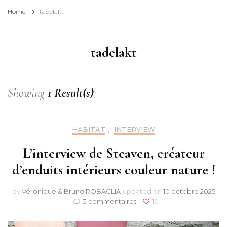
Home
tadelakt
tadelakt
Showing
1 Result(s)
HABITAT
,
INTERVIEW
L’interview de Steaven, créateur
d’enduits intérieurs couleur nature !
by
Véronique & Bruno ROBAGLIA
updated on
10 octobre 2025
sur
3 commentaires
10
L’interview
de