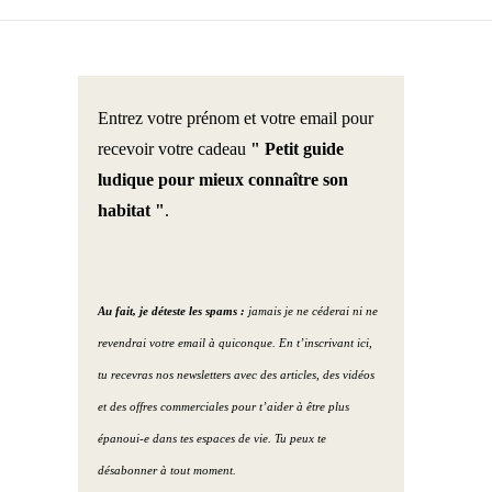
Entrez votre prénom et votre email pour
recevoir votre cadeau
" Petit guide
ludique pour mieux connaître son
habitat "
.
Au fait, je déteste les spams :
jamais je ne céderai ni ne
revendrai votre email à quiconque. En t’inscrivant ici,
tu recevras nos newsletters avec des articles, des vidéos
et des offres commerciales pour t’aider à être plus
épanoui-e dans tes espaces de vie. Tu peux te
désabonner à tout moment.