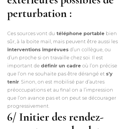
perturbation :
Ces sources vont du
téléphone portable
bien
sûr, à la boite mail, mais peuvent être aussi les
interventions imprévues
d’un collègue, ou
d’un proche si on travaille chez soi. Il est
important de
définir un cadre
où l’on précise
que l’on ne souhaite pas être dérangé et
s’y
tenir
. Sinon, on est mobilisé par d’autres
préoccupations et au final on a l’impression
que l’on avance pas et on peut se décourager
progressivement.
6/ Initier des rendez-