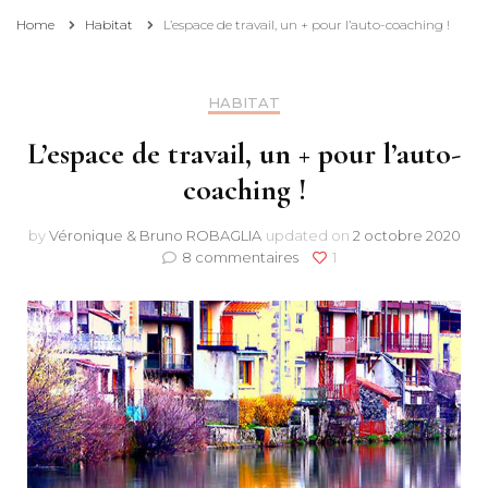
Home
Habitat
L’espace de travail, un + pour l’auto-coaching !
HABITAT
L’espace de travail, un + pour l’auto-
coaching !
by
Véronique & Bruno ROBAGLIA
updated on
2 octobre 2020
sur
8 commentaires
1
L’espace
de
travail,
un
+
pour
l’auto-
coaching
!