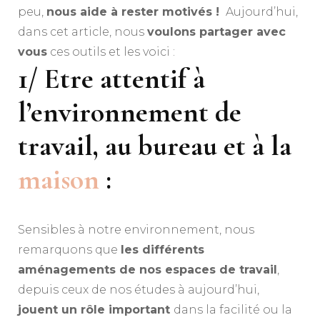
peu,
nous aide à rester motivés !
Aujourd’hui,
dans cet article, nous
voulons partager avec
vous
ces outils et les voici :
1/ Etre attentif à
l’environnement de
travail, au bureau et à la
maison
:
Sensibles à notre environnement, nous
remarquons que
les différents
aménagements de nos espaces de travail
,
depuis ceux de nos études à aujourd’hui,
jouent un rôle important
dans la facilité ou la