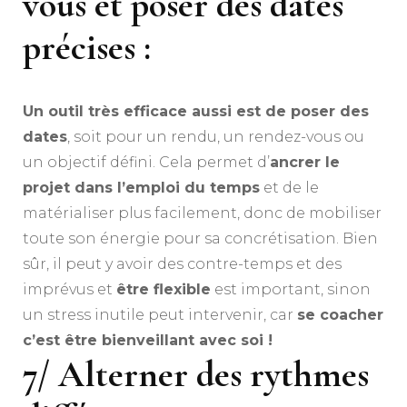
vous et poser des dates
précises :
Un outil très efficace aussi est de poser des
dates
, soit pour un rendu, un rendez-vous ou
un objectif défini. Cela permet d’
ancrer le
projet dans l’emploi du temps
et de le
matérialiser plus facilement, donc de mobiliser
toute son énergie pour sa concrétisation. Bien
sûr, il peut y avoir des contre-temps et des
imprévus et
être flexible
est important, sinon
un stress inutile peut intervenir, car
se coacher
c’est être bienveillant avec soi !
7/
Alterner des rythmes