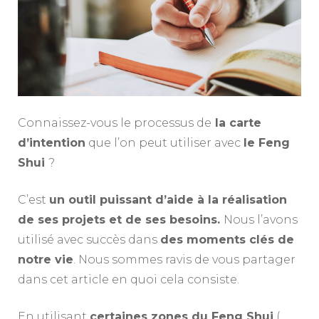
Connaissez-vous le processus de
la carte
d’intention
que l’on peut utiliser avec
le Feng
Shui
?
C’est
un outil puissant d’aide à la réalisation
de ses projets et de ses besoins.
Nous l’avons
utilisé avec succès dans
des moments clés de
notre vie
. Nous sommes ravis de vous partager
dans cet article en quoi cela consiste.
En utilisant
certaines zones du Feng Shui
(