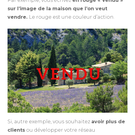
Par exemple, vous écrivez
en rouge « Vendu »
sur l’image de la maison que l’on veut
vendre.
Le rouge est une couleur d’action.
Si, autre exemple, vous souhaitez
avoir plus de
clients
ou développer votre réseau