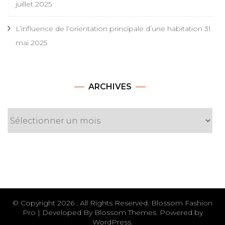
juillet 2025
L’influence de l’orientation principale d’une habitation
31
mai 2025
Archives
ARCHIVES
© Copyright 2026
. All Rights Reserved.
Blossom Fashion
Pro | Developed By
Blossom Themes
.
Powered by
WordPress
.