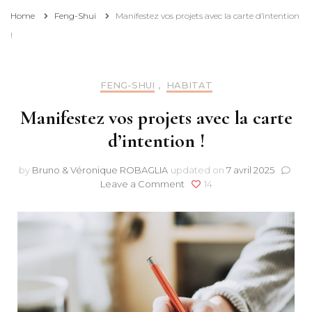
Home
Feng-Shui
Manifestez vos projets avec la carte d’intention
!
FENG-SHUI
,
HABITAT
Manifestez vos projets avec la carte
d’intention !
by
Bruno & Véronique ROBAGLIA
updated on
7 avril 2025
on
Leave a Comment
14
Manifestez
vos
projets
avec
la
carte
d’intention
!