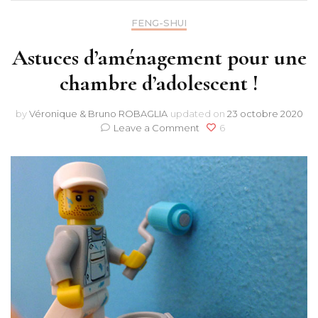
FENG-SHUI
Astuces d’aménagement pour une
chambre d’adolescent !
by
Véronique & Bruno ROBAGLIA
updated on
23 octobre 2020
on
Leave a Comment
6
Astuces
d’aménagement
pour
une
chambre
d’adolescent
!