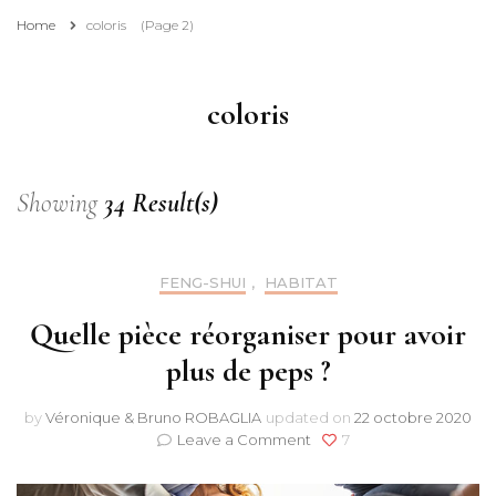
Home
coloris
(Page 2)
coloris
Showing
34 Result(s)
FENG-SHUI
,
HABITAT
Quelle pièce réorganiser pour avoir
plus de peps ?
by
Véronique & Bruno ROBAGLIA
updated on
22 octobre 2020
on
Leave a Comment
7
Quelle
pièce