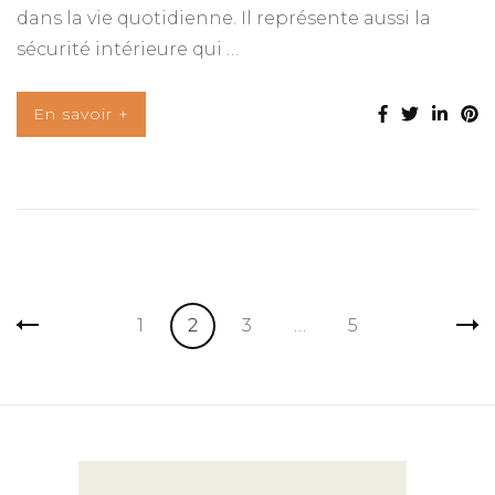
dans la vie quotidienne. Il représente aussi la
sécurité intérieure qui …
En savoir +
Pagination
Page
Page
Page
Page
1
2
3
…
5
des
publications