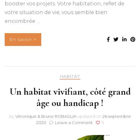
booster vos projets. Votre habitation, reflet de
votre situation de vie, vous semble bien
encombrée …
En savoir +
HABITAT
Un habitat vivifiant, côté grand
âge ou handicap !
by
Véronique & Bruno ROBAGLIA
updated on
26 septembre
on
2020
Leave a Comment
5
Un
habitat