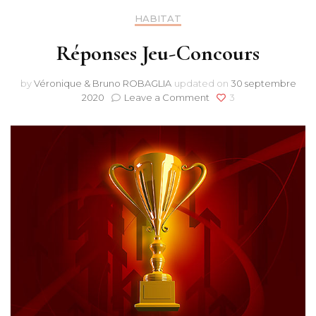
HABITAT
Réponses Jeu-Concours
by
Véronique & Bruno ROBAGLIA
updated on
30 septembre
on
2020
Leave a Comment
3
Réponses
Jeu-
Concours