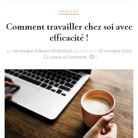
HABITAT
Comment travailler chez soi avec
efficacité !
by
Véronique & Bruno ROBAGLIA
updated on
23 octobre 2020
on
Leave a Comment
7
Comment
travailler
chez
soi
avec
efficacité
!