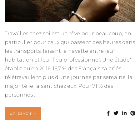
Travailler chez soi est un rêve pour beaucoup, en
particulier pour ceux qui passent des heures dans
les transports, faisant la navette entre leur
habitation et leur lieu professionnel. Une étude*
établit qu’en 2016, 16,7 % des Français salariés
télétravaillent plus d’une journée par semaine, la
majorité le faisant chez eux. Pour 71 % des
personnes …
En savoir +