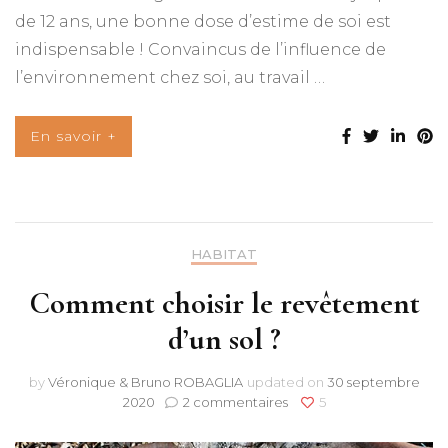
de 12 ans, une bonne dose d’estime de soi est
indispensable ! Convaincus de l’influence de
l’environnement chez soi, au travail …
En savoir +
HABITAT
Comment choisir le revêtement
d’un sol ?
by
Véronique & Bruno ROBAGLIA
updated on
30 septembre
sur
2020
2 commentaires
5
Comment
choisir