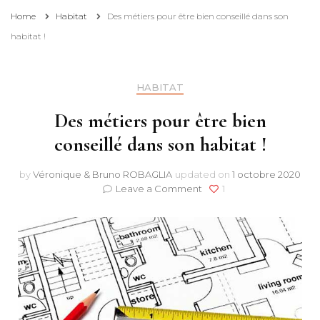
Home
Habitat
Des métiers pour être bien conseillé dans son
habitat !
HABITAT
Des métiers pour être bien
conseillé dans son habitat !
by
Véronique & Bruno ROBAGLIA
updated on
1 octobre 2020
on
Leave a Comment
1
Des
métiers
pour
être
bien
conseillé
dans
son
habitat