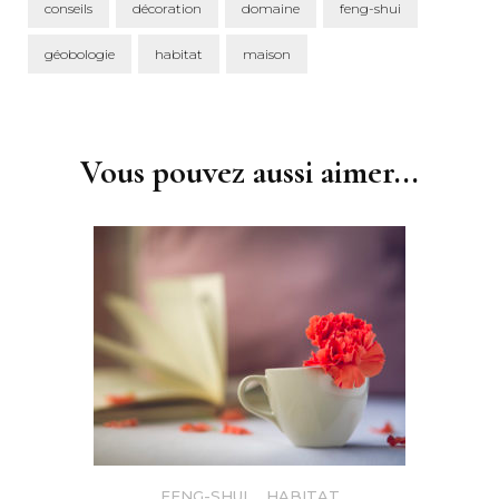
conseils
décoration
domaine
feng-shui
géobologie
habitat
maison
Post
Navigation
Vous pouvez aussi aimer...
FENG-SHUI
,
HABITAT