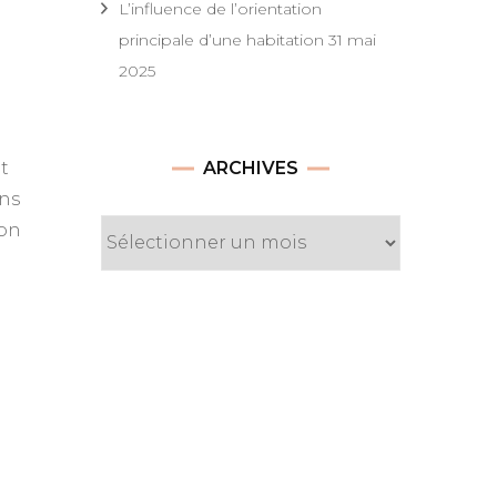
L’influence de l’orientation
principale d’une habitation
31 mai
2025
Archives
t
ARCHIVES
ons
ton