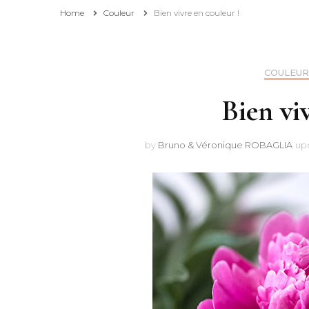
Home
Couleur
Bien vivre en couleur !
Affiliation
Pourquoi consulter et
COULEUR
suivre ce blog ?
Bien vi
by
Bruno & Véronique ROBAGLIA
up