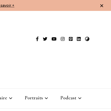
savoir +
aire
Portraits
Podcast