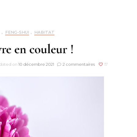
Cha
PA
,
FENG-SHUI
,
HABITAT
Apla
vre en couleur !
Bay
sur
dated on
10 décembre 2021
2 commentaires
17
Cér
Bien
vivre
Dow
en
couleur
La 
!
Lux
Kelv
Nive