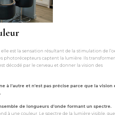
uleur
,
elle est la sensation résultant de la stimulation de l’o
des photorécepteurs captent la lumière. Ils transforme
est décodé par le cerveau et donner la vision des
e à l’autre et n’est pas précise parce que la vision 
.
 ensemble de longueurs d’onde formant un spectre.
 à une couleur. Le spectre de la lumière visible, que