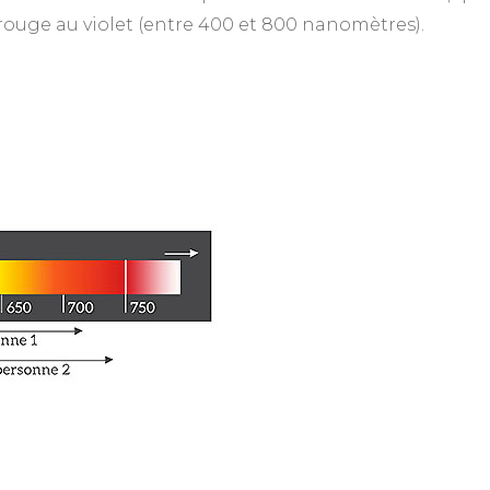
rouge au violet (entre 400 et 800 nanomètres).