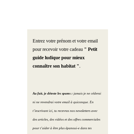
mp chromatique /
Portrait 1 : la maison de
S’amuser avec le ménage ! (
NTONE
Catherine
Podcast )
t
Portrait 2 : le magasin de
Optimiser ses espaces de
Entrez votre prénom et votre email
Julien
vie ( Podcast )
adère
pour recevoir votre cadeau
" Petit
Portrait 3 : Le gîte de Lucie
Etre serein avec le Linky du
guide ludique pour mieux
usé
et Daniel
voisin ? ( Podcast )
connaître son habitat "
.
nlight
Portrait 4 : La maison de
Trouver son futur lieu de
Clara et Nicolas
vie ( Podcast )
Chaux
Au fait, je déteste les spams :
jamais je ne céderai
ni ne revendrai votre email à quiconque. En
Portrait 5 : L’ hôtel de
L’abondance ( Podcast )
 – Lumen – Degré
Valérie
t’inscrivant ici, tu recevras nos newsletters avec
in – Oled
5 objets décoratifs pour
des articles, des vidéos et des offres commerciales
Portrait 6 : La maison de
activer les zones de vie (
pour t’aider à être plus épanoui-e dans tes
au Ciel