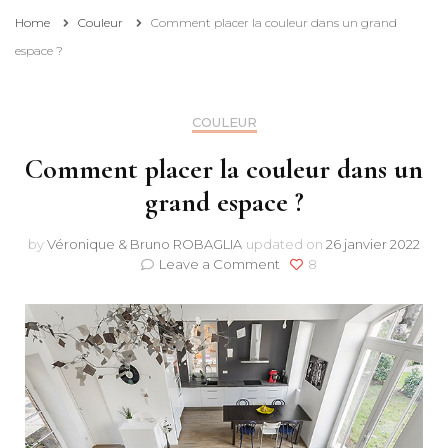
Home
Couleur
Comment placer la couleur dans un grand
espace ?
COULEUR
Comment placer la couleur dans un
grand espace ?
by
Véronique & Bruno ROBAGLIA
updated on
26 janvier 2022
on
Leave a Comment
8
Comment
placer
la
couleur
dans
un
grand
espace
?