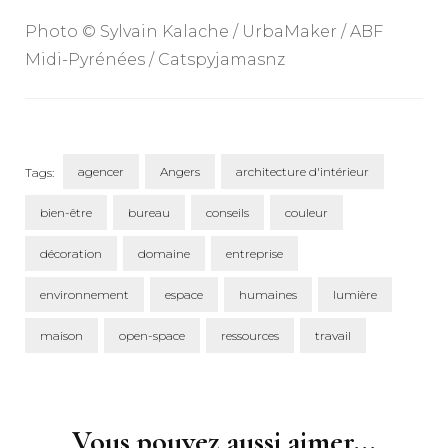
Photo © Sylvain Kalache / UrbaMaker / ABF
Midi-Pyrénées / Catspyjamasnz
agencer
Angers
architecture d'intérieur
Tags:
bien-être
bureau
conseils
couleur
décoration
domaine
entreprise
environnement
espace
humaines
lumière
maison
open-space
ressources
travail
Post
Navigation
Vous pouvez aussi aimer...