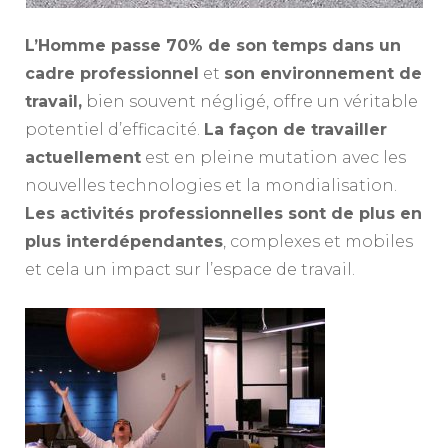
L’Homme passe 70% de son temps dans un
cadre professionnel
et
son environnement de
travail,
bien souvent négligé, offre un véritable
potentiel d’efficacité.
La façon de travailler
actuellement
est en pleine mutation avec les
nouvelles technologies et la mondialisation.
Les activités professionnelles sont de plus en
plus interdépendantes
, complexes et mobiles
et cela un impact sur l’espace de travail.