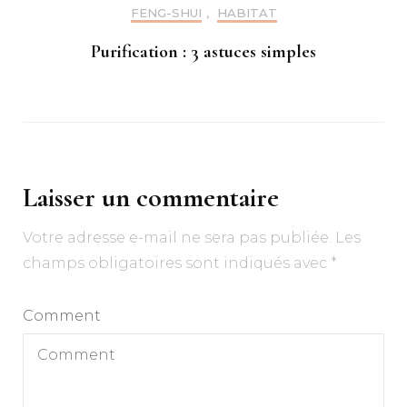
FENG-SHUI
,
HABITAT
Purification : 3 astuces simples
Laisser un commentaire
Votre adresse e-mail ne sera pas publiée.
Les
champs obligatoires sont indiqués avec
*
Comment