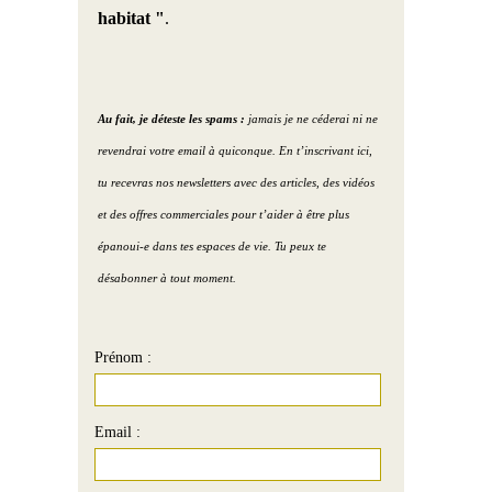
habitat "
.
Au fait, je déteste les spams :
jamais je ne céderai ni ne
revendrai votre email à quiconque. En t’inscrivant ici,
tu recevras nos newsletters avec des articles, des vidéos
et des offres commerciales pour t’aider à être plus
épanoui-e dans tes espaces de vie. Tu peux te
désabonner à tout moment.
Prénom :
Email :