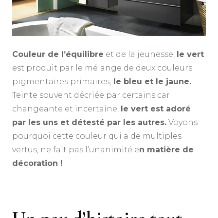
Couleur de l’équilibre
et de la jeunesse,
le vert
est produit par le mélange de deux couleurs
pigmentaires primaires,
le bleu et le jaune.
Teinte souvent décriée par certains car
changeante et incertaine,
le vert est adoré
par les uns et détesté par les autres.
Voyons
pourquoi cette couleur qui a de multiples
vertus, ne fait pas l’unanimité e
n matière de
décoration !