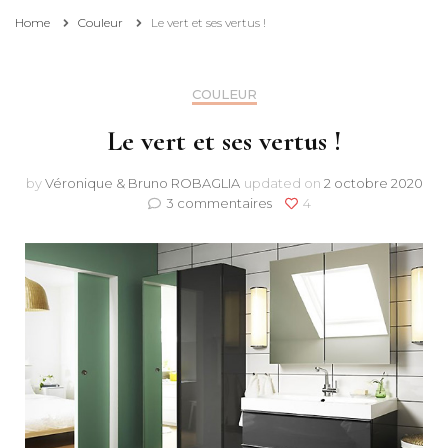
Home
Couleur
Le vert et ses vertus !
COULEUR
Le vert et ses vertus !
by
Véronique & Bruno ROBAGLIA
updated on
2 octobre 2020
sur
3 commentaires
4
Le
vert
et
ses
vertus
!