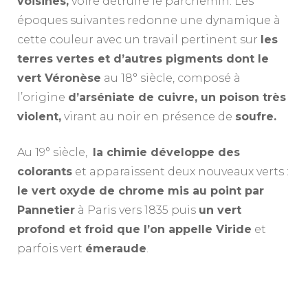
voisines,
voire détruire le parchemin. Les
époques suivantes redonne une dynamique à
cette couleur avec un travail pertinent sur
les
terres vertes et d’autres pigments dont le
vert Véronèse
au 18° siècle, composé à
l’origine
d’arséniate de cuivre, un poison très
violent,
virant au noir en présence de
soufre.
Au 19° siècle,
la chimie développe des
colorants
et apparaissent deux nouveaux verts :
le vert oxyde de chrome mis au point par
Pannetier
à Paris vers 1835 puis
un vert
profond et froid que l’on appelle Viride
et
parfois vert
émeraude
.