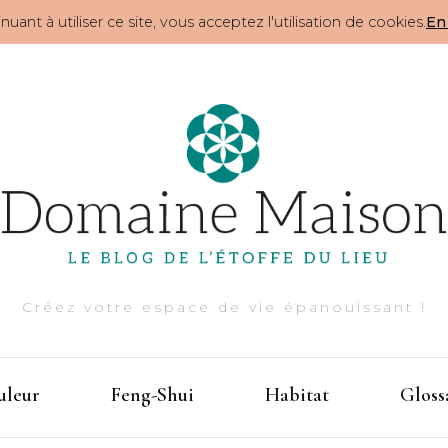
nuant à utiliser ce site, vous acceptez l'utilisation de cookies.
En 
Créez votre espace de vie épanouissant !
uleur
Feng-Shui
Habitat
Gloss