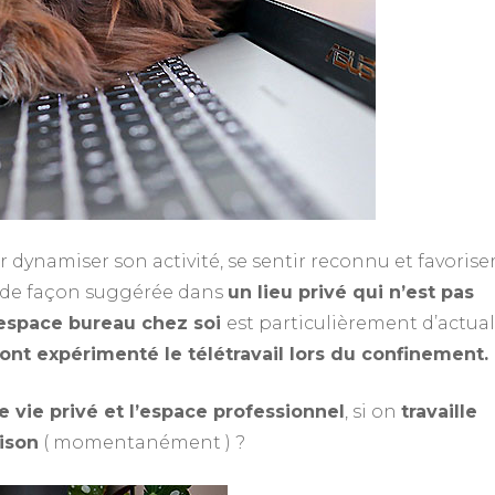
Niv
Nive
dynamiser son activité, se sentir reconnu et favoriser
me de façon suggérée dans
un lieu privé qui n’est pas
space bureau chez soi
est particulièrement d’actual
ont expérimenté le télétravail lors du confinement.
 vie privé et l’espace professionnel
, si on
travaille
aison
( momentanément ) ?