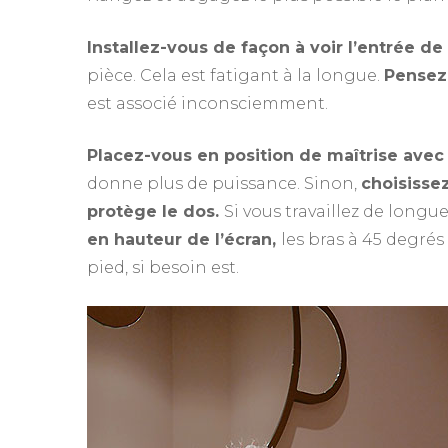
Installez-vous de façon à voir l’entrée de
pièce. Cela est fatigant à la longue.
Pensez 
est associé inconsciemment.
Placez-vous en position de maîtrise avec
donne plus de puissance. Sinon,
choisisse
protège le dos.
Si vous travaillez de long
en hauteur de l’écran,
les bras à 45 degrés
pied, si besoin est.