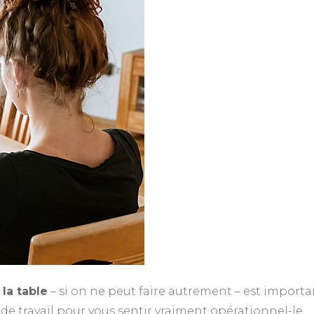
la table
– si on ne peut faire autrement – est importa
de travail pour vous sentir vraiment opérationnel-le.