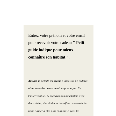
mp chromatique /
Portrait 1 : la maison de
S’amuser avec le ménage ! (
NTONE
Catherine
Podcast )
t
Portrait 2 : le magasin de
Optimiser ses espaces de
Entrez votre prénom et votre email
Julien
vie ( Podcast )
adère
pour recevoir votre cadeau
" Petit
Portrait 3 : Le gîte de Lucie
Etre serein avec le Linky du
guide ludique pour mieux
usé
et Daniel
voisin ? ( Podcast )
connaître son habitat "
.
nlight
Portrait 4 : La maison de
Trouver son futur lieu de
Clara et Nicolas
vie ( Podcast )
Chaux
Au fait, je déteste les spams :
jamais je ne céderai
ni ne revendrai votre email à quiconque. En
Portrait 5 : L’ hôtel de
L’abondance ( Podcast )
 – Lumen – Degré
Valérie
t’inscrivant ici, tu recevras nos newsletters avec
in – Oled
5 objets décoratifs pour
des articles, des vidéos et des offres commerciales
Portrait 6 : La maison de
activer les zones de vie (
pour t’aider à être plus épanoui-e dans tes
au Ciel