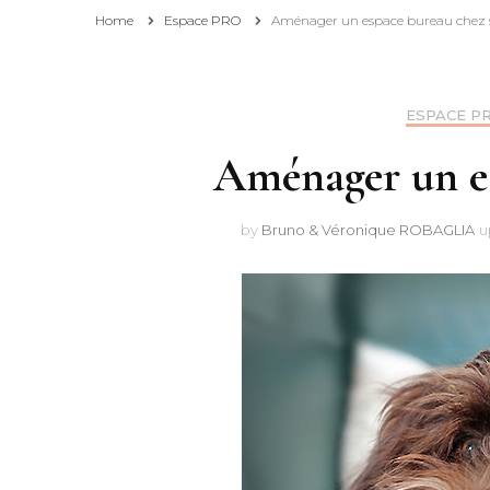
Home
Espace PRO
Aménager un espace bureau chez s
Affiliation
Pourquoi consulter et
ESPACE P
suivre ce blog ?
Aménager un es
by
Bruno & Véronique ROBAGLIA
u