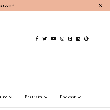
savoir +
aire
Portraits
Podcast