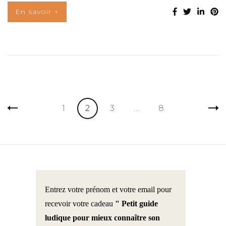
En savoir +
Pagination
Page
Page
Page
Page
1
2
3
…
8
des
publications
Entrez votre prénom et votre email pour
recevoir votre cadeau
" Petit guide
ludique pour mieux connaître son