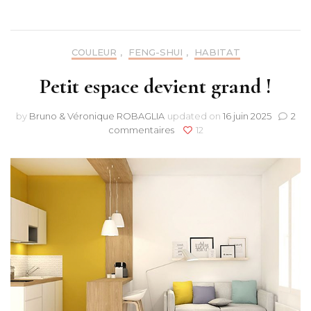
COULEUR
,
FENG-SHUI
,
HABITAT
Petit espace devient grand !
by
Bruno & Véronique ROBAGLIA
updated on
16 juin 2025
2
sur
commentaires
12
Petit
espace
devient
grand
!