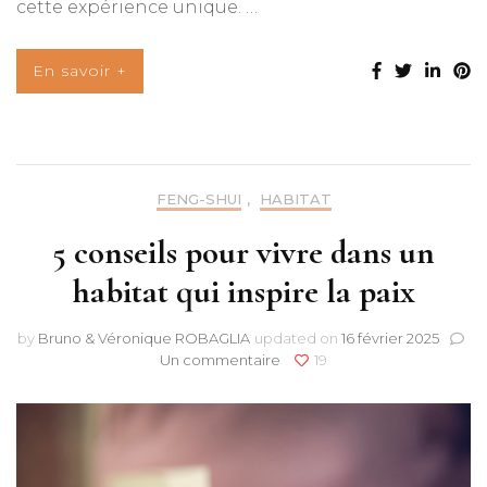
cette expérience unique. …
En savoir +
FENG-SHUI
,
HABITAT
5 conseils pour vivre dans un
habitat qui inspire la paix
by
Bruno & Véronique ROBAGLIA
updated on
16 février 2025
sur
Un commentaire
19
5
conseils
pour
vivre
dans