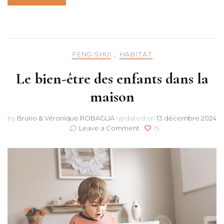
FENG-SHUI
,
HABITAT
Le bien-être des enfants dans la
maison
by
Bruno & Véronique ROBAGLIA
updated on
13 décembre 2024
on
Leave a Comment
15
Le
bien-
être
des
enfants
dans
la
maison