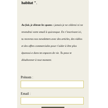
habitat "
.
Au fait, je déteste les spams :
jamais je ne céderai ni ne
revendrai votre email à quiconque. En t’inscrivant ici,
tu recevras nos newsletters avec des articles, des vidéos
et des offres commerciales pour t’aider à être plus
épanoui-e dans tes espaces de vie. Tu peux te
désabonner à tout moment.
Prénom :
Email :