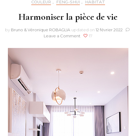
COULEUR
,
FENG-SHUI
,
HABITAT
Harmoniser la pièce de vie
by
Bruno & Véronique ROBAGLIA
updated on
12 février 2022
on
Leave a Comment
17
Harmoniser
la
pièce
de
vie