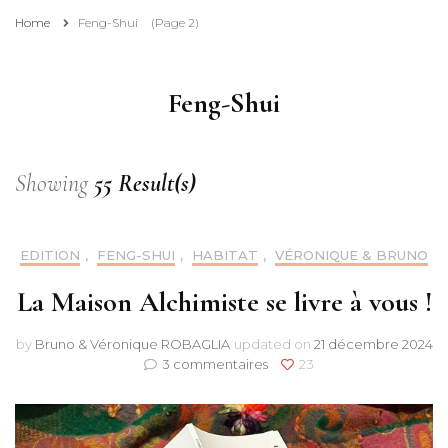
Home
Feng-Shui
(Page 2)
Feng-Shui
Showing
55 Result(s)
EDITION
,
FENG-SHUI
,
HABITAT
,
VÉRONIQUE & BRUNO
La Maison Alchimiste se livre à vous !
by
Bruno & Véronique ROBAGLIA
updated on
21 décembre 2024
sur
3 commentaires
23
La
Maison
Alchimiste
se