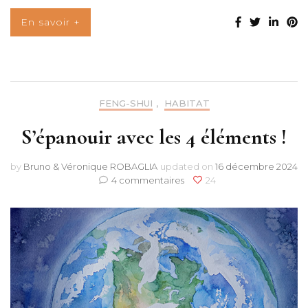
En savoir +
FENG-SHUI
,
HABITAT
S’épanouir avec les 4 éléments !
by
Bruno & Véronique ROBAGLIA
updated on
16 décembre 2024
sur
4 commentaires
24
S’épanouir
avec
les
4
éléments
!