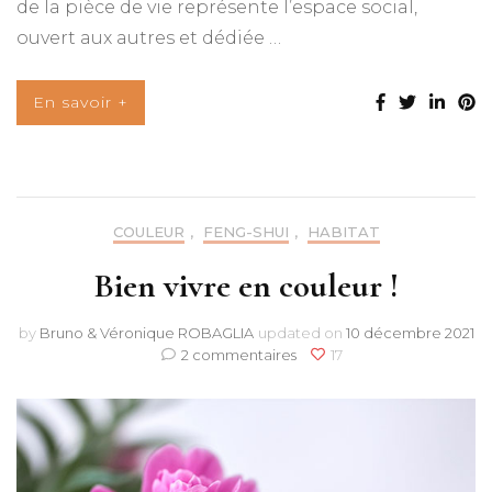
de la pièce de vie représente l’espace social,
ouvert aux autres et dédiée …
En savoir +
COULEUR
,
FENG-SHUI
,
HABITAT
Bien vivre en couleur !
by
Bruno & Véronique ROBAGLIA
updated on
10 décembre 2021
sur
2 commentaires
17
Bien
vivre
en
couleur
!